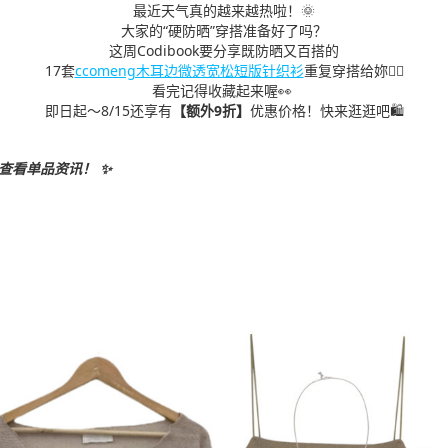
最近天气真的越来越热啦！🌞
大家的“硬防晒”穿搭准备好了吗？
这周Codibook要分享既防晒又百搭的
17套
ccomeng木耳边微透宽松短版针织衫
重复穿搭给妳❤️‍🔥
看完记得收藏起来喔👀
即日起～8/15还享有
【额外
9
折】
优惠价格！快来逛逛吧🛍️
查看单品资讯！ ✨