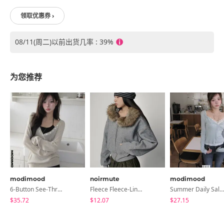
领取优惠券 ›
08/11(周二)以前出货几率 : 39%
为您推荐
modimood
noirmute
modimood
6-Button See-Through Deep V Summer Knitwear - 4 Colors
Fleece Fleece-Lined Fur Hood Zip-Up
Summer Daily Salanta Cardigan - 4 Colors
$35.72
$12.07
$27.15