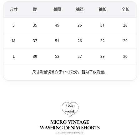
尺寸
腰
臀围
裤裆
裤长
全长
S
35
49
25
31
28
M
37
51
26
32
29
L
39
53
27
33
30
尺寸测量误差介于1～3公分，皆为平放测量。