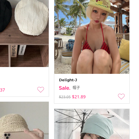
Delight-J
帽子
.37
$21.89
$23.05