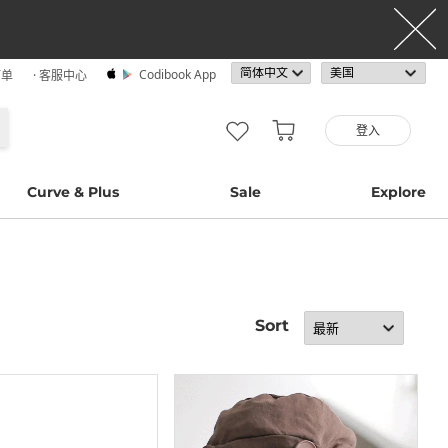
Codibook App
订单
· 客服中心
登入
Curve & Plus
Sale
Explore
Sort