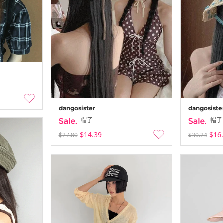
dangosister
dangosiste
帽子
帽子
$14.39
$16
$27.80
$30.24