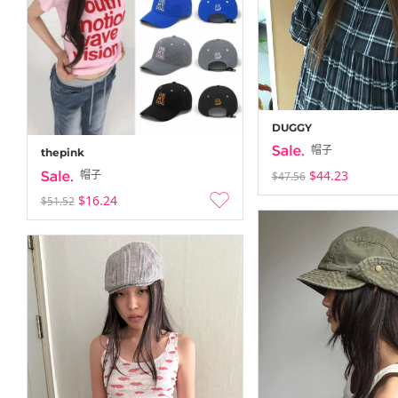
DUGGY
帽子
thepink
$44.23
帽子
$47.56
$16.24
$51.52