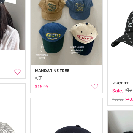
MANDARINE TREE
帽子
MUCENT
$16.95
帽子
$48
$60.85