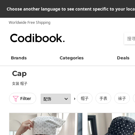
Choose another language to see content specific to your loca
Worldwide Free Shipping
Brands
Categories
Deals
Cap
女装 帽子
Filter
›
帽子
手表
袜子