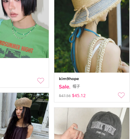
kim9hope
帽子
$45.12
$47.56