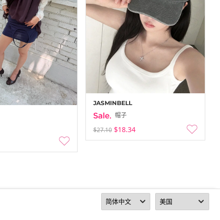
JASMINBELL
帽子
$18.34
$27.10