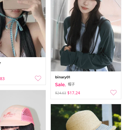
r
binary01
.83
帽子
$17.24
$24.63