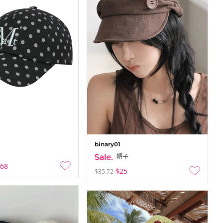
binary01
帽子
.68
$25
$35.72