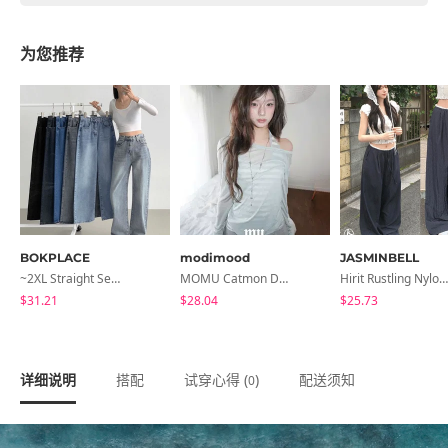
为您推荐
BOKPLACE
modimood
JASMINBELL
~2XL Straight Semi Wide Daily Denim Pants (No Fleece Lining)
MOMU Catmon Delicate Fit Tencel See-Through T-Shirt - 5 Colors
Hirit Rustling Nylon Color Block One-Pin Tuck Banding Wide Long Pants
$31.21
$28.04
$25.73
详细说明
搭配
试穿心得 (
)
配送须知
0