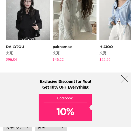
DAILYJOU
paknamae
HIJJOO
夹克
夹克
夹克
$96.34
$46.22
$22.56
商店简介
品牌
服务条款
隐私权条款
运送信息
Collab
Address: A-301, 114, Gasan digital 2-ro, Geumcheon-gu, Seoul
Tel: +82-1661-1813 (Korean) Email: help@codibook.net