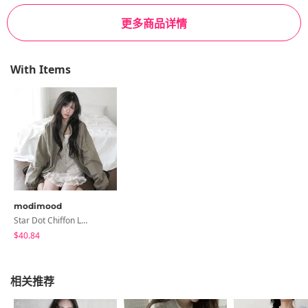
更多商品详情
With Items
modimood
Star Dot Chiffon Lace Sleeveless Dress - 4 Colors
$40.84
相关推荐