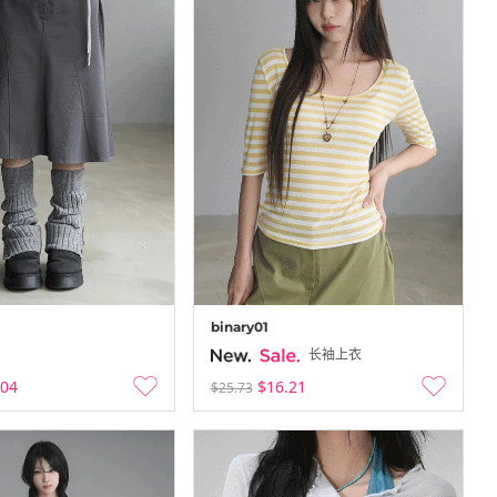
binary01
长袖上衣
.04
$16.21
$25.73