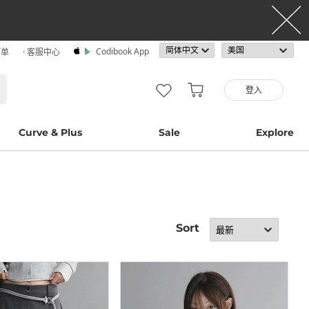
Codibook App
订单
· 客服中心
登入
Curve & Plus
Sale
Explore
Sort