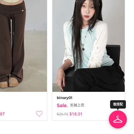
binary01
做搭配
长袖上衣
.87
$18.01
$25.73