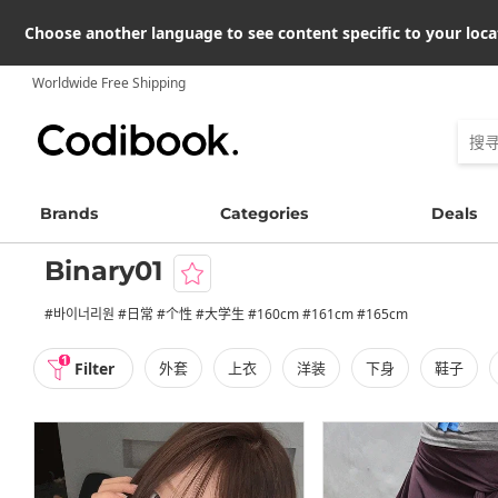
Choose another language to see content specific to your loca
Worldwide Free Shipping
Brands
Categories
Deals
Binary01
#바이너리원 #日常 #个性 #大学生 #160cm #161cm #165cm
1
Filter
外套
上衣
洋装
下身
鞋子