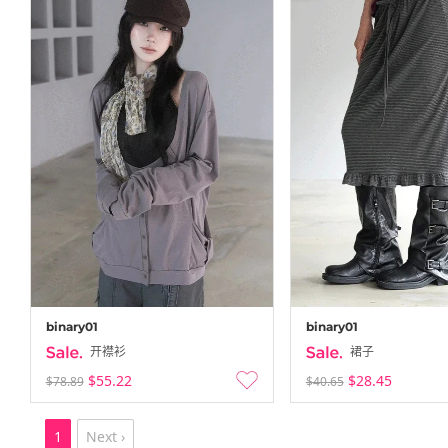
binary01
binary01
开襟衫
裙子
$55.22
$28.45
$78.89
$40.65
1
Next ›