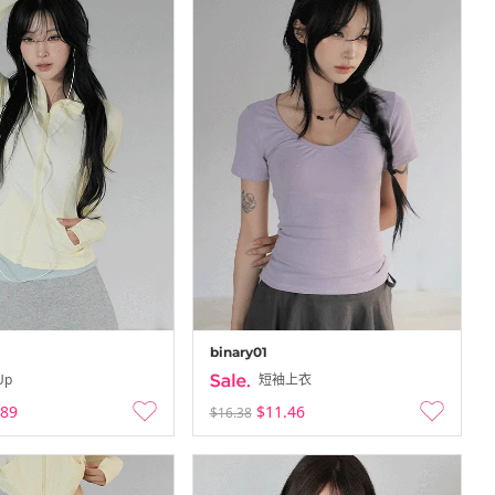
binary01
Up
短袖上衣
.89
$11.46
$16.38