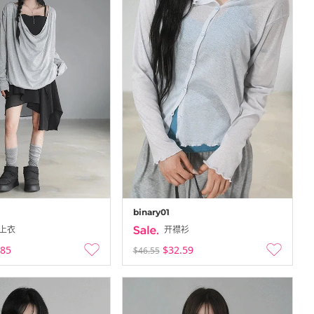
binary01
上衣
开襟衫
.85
$32.59
$46.55