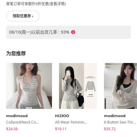
首笔订单可享额外9折优惠(查看详情)
领取优惠券 ›
08/10(周一)以前出货几率 : 93%
为您推荐
modimood
HIJJOO
modimood
Collared/Neck Cover Striped Halter Sleeveless - 3 Colors
All-Wear Feminine Fit Bre U-Neck Striped Round Long Sleeve T-Shirt
6-Button See-Through Deep V Summer Knitwear - 4 Colors
$24.56
$19.11
$35.72