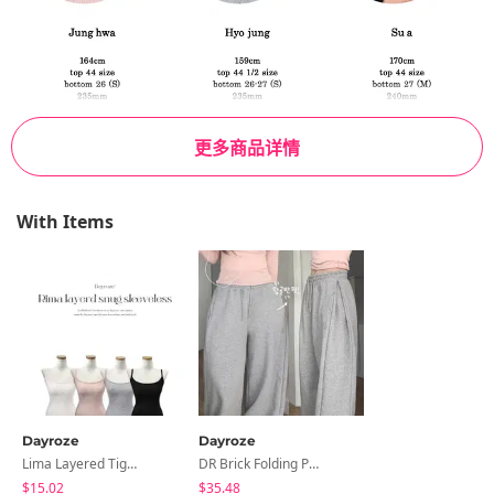
更多商品详情
With Items
Dayroze
Dayroze
Lima Layered Tight Sleeveless
DR Brick Folding Pintuck Wide Training Pants
$15.02
$35.48