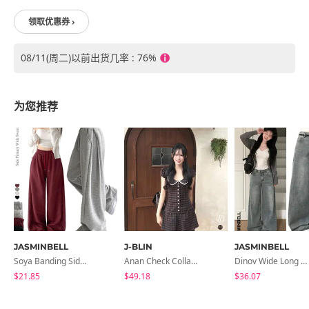
领取优惠券 ›
08/11(周二)以前出货几率 : 76%
为您推荐
JASMINBELL
J-BLIN
JASMINBELL
Soya Banding Side Pin Tuck Long Wide Pants Cotton Training Pants Length Selection Short Women Tall Women Unisex Big Size All Seasons Pants
Anan Check Collar Short-Sleeve Mini Dress
Dinov Wide Long Denim Pants
$21.85
$49.18
$36.07