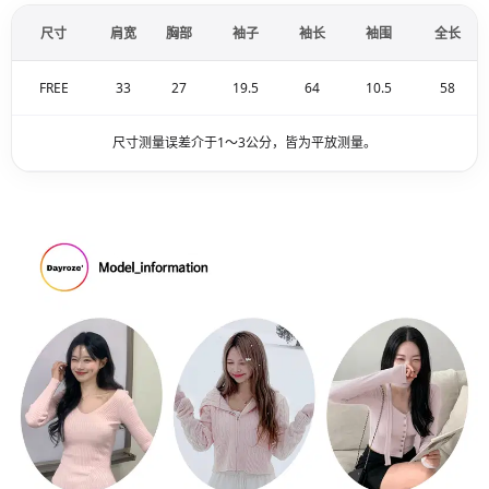
尺寸
肩宽
胸部
袖子
袖长
袖围
全长
FREE
33
27
19.5
64
10.5
58
尺寸测量误差介于1～3公分，皆为平放测量。