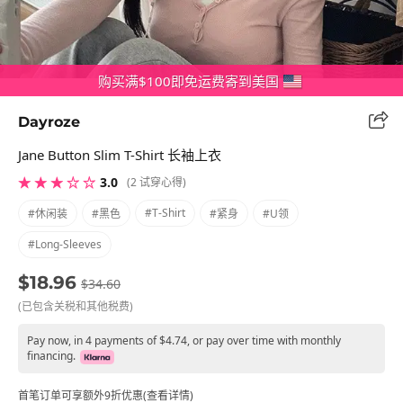
购买满$100即免运费寄到美国
Dayroze
Jane Button Slim T-Shirt 长袖上衣
★ ★ ★ ☆ ☆
3.0
(2 试穿心得)
#t-Shirt
#休闲装
#黑色
#紧身
#U领
#long-Sleeves
$18.96
$34.60
(已包含关税和其他税费)
Pay now, in 4 payments of $4.74, or pay over time with monthly
financing.
首笔订单可享额外9折优惠(查看详情)